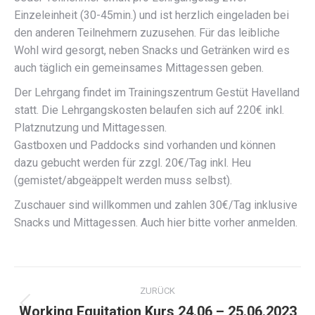
Einzeleinheit (30-45min.) und ist herzlich eingeladen bei
den anderen Teilnehmern zuzusehen. Für das leibliche
Wohl wird gesorgt, neben Snacks und Getränken wird es
auch täglich ein gemeinsames Mittagessen geben.
Der Lehrgang findet im Trainingszentrum Gestüt Havelland
statt. Die Lehrgangskosten belaufen sich auf 220€ inkl.
Platznutzung und Mittagessen.
Gastboxen und Paddocks sind vorhanden und können
dazu gebucht werden für zzgl. 20€/Tag inkl. Heu
(gemistet/abgeäppelt werden muss selbst).
Zuschauer sind willkommen und zahlen 30€/Tag inklusive
Snacks und Mittagessen. Auch hier bitte vorher anmelden.
Kommentarnavigation
ZURÜCK
Working Equitation Kurs 24.06 – 25.06.2023
Vorheriger